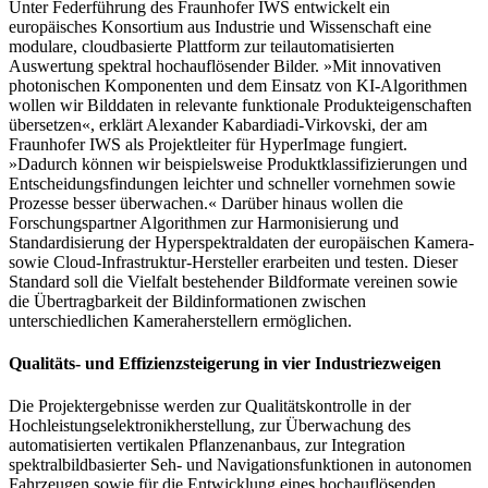
Unter Federführung des Fraunhofer IWS entwickelt ein
europäisches Konsortium aus Industrie und Wissenschaft eine
modulare, cloudbasierte Plattform zur teilautomatisierten
Auswertung spektral hochauflösender Bilder. »Mit innovativen
photonischen Komponenten und dem Einsatz von KI-Algorithmen
wollen wir Bilddaten in relevante funktionale Produkteigenschaften
übersetzen«, erklärt Alexander Kabardiadi-Virkovski, der am
Fraunhofer IWS als Projektleiter für HyperImage fungiert.
»Dadurch können wir beispielsweise Produktklassifizierungen und
Entscheidungsfindungen leichter und schneller vornehmen sowie
Prozesse besser überwachen.« Darüber hinaus wollen die
Forschungspartner Algorithmen zur Harmonisierung und
Standardisierung der Hyperspektraldaten der europäischen Kamera-
sowie Cloud-Infrastruktur-Hersteller erarbeiten und testen. Dieser
Standard soll die Vielfalt bestehender Bildformate vereinen sowie
die Übertragbarkeit der Bildinformationen zwischen
unterschiedlichen Kameraherstellern ermöglichen.
Qualitäts- und Effizienzsteigerung in vier Industriezweigen
Die Projektergebnisse werden zur Qualitätskontrolle in der
Hochleistungselektronikherstellung, zur Überwachung des
automatisierten vertikalen Pflanzenanbaus, zur Integration
spektralbildbasierter Seh- und Navigationsfunktionen in autonomen
Fahrzeugen sowie für die Entwicklung eines hochauflösenden