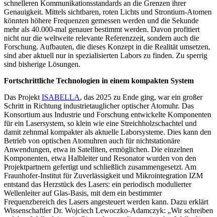
schnelleren Kommunikationsstandards an die Grenzen ihrer
Genauigkeit. Mittels sichtbaren, roten Lichts und Strontium-Atomen
könnten höhere Frequenzen gemessen werden und die Sekunde
mehr als 40.000-mal genauer bestimmt werden. Davon profitiert
nicht nur die weltweite relevante Referenzzeit, sondern auch die
Forschung. Aufbauten, die dieses Konzept in die Realität umsetzen,
sind aber aktuell nur in spezialisierten Labors zu finden. Zu sperrig
sind bisherige Lösungen.
Fortschrittliche Technologien in einem kompakten System
Das Projekt
ISABELLA
, das 2025 zu Ende ging, war ein großer
Schritt in Richtung industrietauglicher optischer Atomuhr. Das
Konsortium aus Industrie und Forschung entwickelte Komponenten
für ein Lasersystem, so klein wie eine Streichholzschachtel und
damit zehnmal kompakter als aktuelle Laborsysteme. Dies kann den
Betrieb von optischen Atomuhren auch für nichtstationäre
Anwendungen, etwa in Satelliten, ermöglichen. Die einzelnen
Komponenten, etwa Halbleiter und Resonator wurden von den
Projektpartnern gefertigt und schließlich zusammengesetzt. Am
Fraunhofer-Institut für Zuverlässigkeit und Mikrointegration IZM
entstand das Herzstück des Lasers: ein periodisch modulierter
Wellenleiter auf Glas-Basis, mit dem ein bestimmter
Frequenzbereich des Lasers angesteuert werden kann. Dazu erklärt
Wissenschaftler Dr. Wojciech Lewoczko-Adamczyk: „Wir schreiben