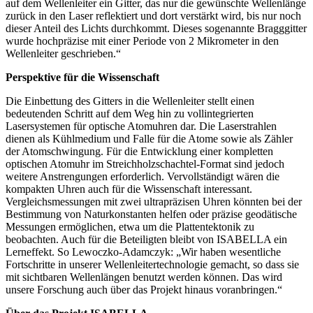
auf dem Wellenleiter ein Gitter, das nur die gewünschte Wellenlänge
zurück in den Laser reflektiert und dort verstärkt wird, bis nur noch
dieser Anteil des Lichts durchkommt. Dieses sogenannte Bragggitter
wurde hochpräzise mit einer Periode von 2 Mikrometer in den
Wellenleiter geschrieben.“
Perspektive für die Wissenschaft
Die Einbettung des Gitters in die Wellenleiter stellt einen
bedeutenden Schritt auf dem Weg hin zu vollintegrierten
Lasersystemen für optische Atomuhren dar. Die Laserstrahlen
dienen als Kühlmedium und Falle für die Atome sowie als Zähler
der Atomschwingung. Für die Entwicklung einer kompletten
optischen Atomuhr im Streichholzschachtel-Format sind jedoch
weitere Anstrengungen erforderlich. Vervollständigt wären die
kompakten Uhren auch für die Wissenschaft interessant.
Vergleichsmessungen mit zwei ultrapräzisen Uhren könnten bei der
Bestimmung von Naturkonstanten helfen oder präzise geodätische
Messungen ermöglichen, etwa um die Plattentektonik zu
beobachten. Auch für die Beteiligten bleibt von ISABELLA ein
Lerneffekt. So Lewoczko-Adamczyk: „Wir haben wesentliche
Fortschritte in unserer Wellenleitertechnologie gemacht, so dass sie
mit sichtbaren Wellenlängen benutzt werden können. Das wird
unsere Forschung auch über das Projekt hinaus voranbringen.“