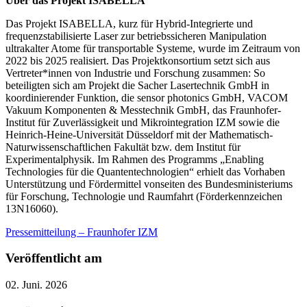
Über das Projekt ISABELLA
Das Projekt ISABELLA, kurz für Hybrid-Integrierte und
frequenzstabilisierte Laser zur betriebssicheren Manipulation
ultrakalter Atome für transportable Systeme, wurde im Zeitraum von
2022 bis 2025 realisiert. Das Projektkonsortium setzt sich aus
Vertreter*innen von Industrie und Forschung zusammen: So
beteiligten sich am Projekt die Sacher Lasertechnik GmbH in
koordinierender Funktion, die sensor photonics GmbH, VACOM
Vakuum Komponenten & Messtechnik GmbH, das Fraunhofer-
Institut für Zuverlässigkeit und Mikrointegration IZM sowie die
Heinrich-Heine-Universität Düsseldorf mit der Mathematisch-
Naturwissenschaftlichen Fakultät bzw. dem Institut für
Experimentalphysik. Im Rahmen des Programms „Enabling
Technologies für die Quantentechnologien“ erhielt das Vorhaben
Unterstützung und Fördermittel vonseiten des Bundesministeriums
für Forschung, Technologie und Raumfahrt (Förderkennzeichen
13N16060).
Pressemitteilung – Fraunhofer IZM
Veröffentlicht am
02. Juni. 2026