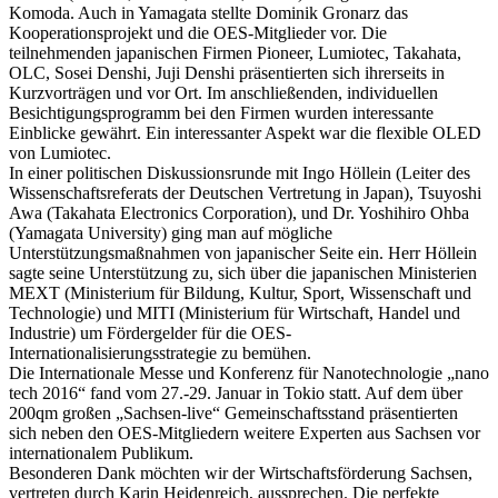
Komoda. Auch in Yamagata stellte Dominik Gronarz das
Kooperationsprojekt und die OES-Mitglieder vor. Die
teilnehmenden japanischen Firmen Pioneer, Lumiotec, Takahata,
OLC, Sosei Denshi, Juji Denshi präsentierten sich ihrerseits in
Kurzvorträgen und vor Ort. Im anschließenden, individuellen
Besichtigungsprogramm bei den Firmen wurden interessante
Einblicke gewährt. Ein interessanter Aspekt war die flexible OLED
von Lumiotec.
In einer politischen Diskussionsrunde mit Ingo Höllein (Leiter des
Wissenschaftsreferats der Deutschen Vertretung in Japan), Tsuyoshi
Awa (Takahata Electronics Corporation), und Dr. Yoshihiro Ohba
(Yamagata University) ging man auf mögliche
Unterstützungsmaßnahmen von japanischer Seite ein. Herr Höllein
sagte seine Unterstützung zu, sich über die japanischen Ministerien
MEXT (Ministerium für Bildung, Kultur, Sport, Wissenschaft und
Technologie) und MITI (Ministerium für Wirtschaft, Handel und
Industrie) um Fördergelder für die OES-
Internationalisierungsstrategie zu bemühen.
Die Internationale Messe und Konferenz für Nanotechnologie „nano
tech 2016“ fand vom 27.-29. Januar in Tokio statt. Auf dem über
200qm großen „Sachsen-live“ Gemeinschaftsstand präsentierten
sich neben den OES-Mitgliedern weitere Experten aus Sachsen vor
internationalem Publikum.
Besonderen Dank möchten wir der Wirtschaftsförderung Sachsen,
vertreten durch Karin Heidenreich, aussprechen. Die perfekte