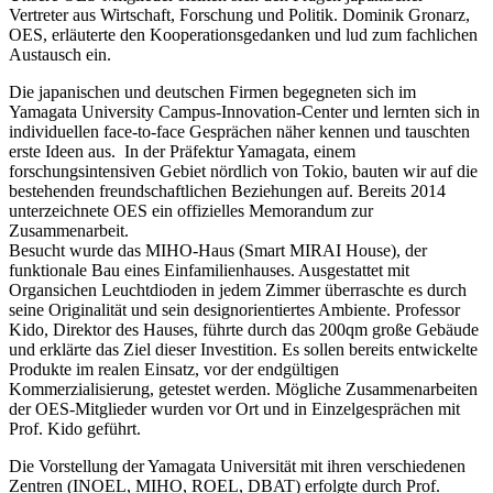
Vertreter aus Wirtschaft, Forschung und Politik. Dominik Gronarz,
OES, erläuterte den Kooperationsgedanken und lud zum fachlichen
Austausch ein.
Die japanischen und deutschen Firmen begegneten sich im
Yamagata University Campus-Innovation-Center und lernten sich in
individuellen face-to-face Gesprächen näher kennen und tauschten
erste Ideen aus. In der Präfektur Yamagata, einem
forschungsintensiven Gebiet nördlich von Tokio, bauten wir auf die
bestehenden freundschaftlichen Beziehungen auf. Bereits 2014
unterzeichnete OES ein offizielles Memorandum zur
Zusammenarbeit.
Besucht wurde das MIHO-Haus (Smart MIRAI House), der
funktionale Bau eines Einfamilienhauses. Ausgestattet mit
Organsichen Leuchtdioden in jedem Zimmer überraschte es durch
seine Originalität und sein designorientiertes Ambiente. Professor
Kido, Direktor des Hauses, führte durch das 200qm große Gebäude
und erklärte das Ziel dieser Investition. Es sollen bereits entwickelte
Produkte im realen Einsatz, vor der endgültigen
Kommerzialisierung, getestet werden. Mögliche Zusammenarbeiten
der OES-Mitglieder wurden vor Ort und in Einzelgesprächen mit
Prof. Kido geführt.
Die Vorstellung der Yamagata Universität mit ihren verschiedenen
Zentren (INOEL, MIHO, ROEL, DBAT) erfolgte durch Prof.