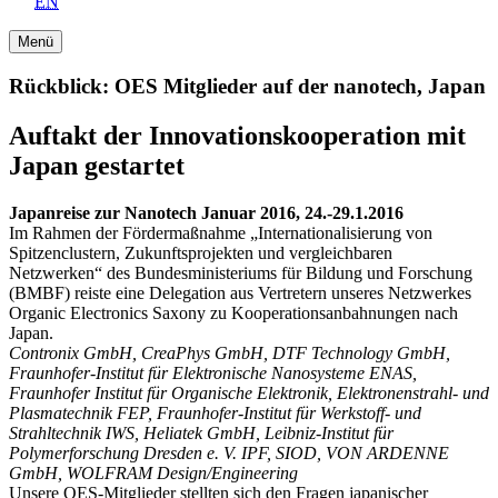
EN
Menü
Rückblick: OES Mitglieder auf der nanotech, Japan
Auftakt der Innovationskooperation mit
Japan gestartet
Japanreise zur Nanotech Januar 2016, 24.-29.1.2016
Im Rahmen der Fördermaßnahme „Internationalisierung von
Spitzenclustern, Zukunftsprojekten und vergleichbaren
Netzwerken“ des Bundesministeriums für Bildung und Forschung
(BMBF) reiste eine Delegation aus Vertretern unseres Netzwerkes
Organic Electronics Saxony zu Kooperationsanbahnungen nach
Japan.
Contronix GmbH, CreaPhys GmbH, DTF Technology GmbH,
Fraunhofer-Institut für Elektronische Nanosysteme ENAS,
Fraunhofer Institut für Organische Elektronik, Elektronenstrahl- und
Plasmatechnik FEP, Fraunhofer-Institut für Werkstoff- und
Strahltechnik IWS, Heliatek GmbH, Leibniz-Institut für
Polymerforschung Dresden e. V. IPF, SIOD, VON ARDENNE
GmbH, WOLFRAM Design/Engineering
Unsere OES-Mitglieder stellten sich den Fragen japanischer