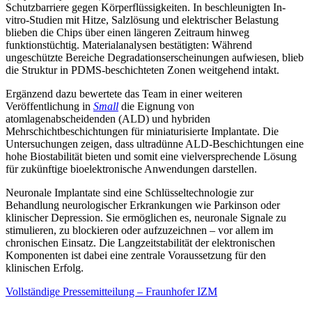
Schutzbarriere gegen Körperflüssigkeiten. In beschleunigten In-
vitro-Studien mit Hitze, Salzlösung und elektrischer Belastung
blieben die Chips über einen längeren Zeitraum hinweg
funktionstüchtig. Materialanalysen bestätigten: Während
ungeschützte Bereiche Degradationserscheinungen aufwiesen, blieb
die Struktur in PDMS-beschichteten Zonen weitgehend intakt.
Ergänzend dazu bewertete das Team in einer weiteren
Veröffentlichung in
Small
die Eignung von
atomlagenabscheidenden (ALD) und hybriden
Mehrschichtbeschichtungen für miniaturisierte Implantate. Die
Untersuchungen zeigen, dass ultradünne ALD-Beschichtungen eine
hohe Biostabilität bieten und somit eine vielversprechende Lösung
für zukünftige bioelektronische Anwendungen darstellen.
Neuronale Implantate sind eine Schlüsseltechnologie zur
Behandlung neurologischer Erkrankungen wie Parkinson oder
klinischer Depression. Sie ermöglichen es, neuronale Signale zu
stimulieren, zu blockieren oder aufzuzeichnen – vor allem im
chronischen Einsatz. Die Langzeitstabilität der elektronischen
Komponenten ist dabei eine zentrale Voraussetzung für den
klinischen Erfolg.
Vollständige Pressemitteilung – Fraunhofer IZM