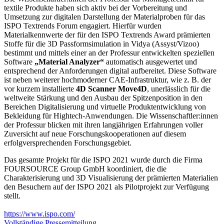
textile Produkte haben sich aktiv bei der Vorbereitung und
Umsetzung zur digitalen Darstellung der Materialproben für das
ISPO Textrends Forum engagiert. Hierfür wurden
Materialkennwerte der für den ISPO Textrends Award prämierten
Stoffe für die 3D Passformsimulation in Vidya (Assyst/Vizoo)
bestimmt und mittels einer an der Professur entwickelten speziellen
Software
„Material Analyzer“
automatisch ausgewertet und
entsprechend der Anforderungen digital aufbereitet. Diese Software
ist neben weiterer hochmoderner CAE-Infrastruktur, wie z. B. der
vor kurzem installierte
4D Scanner Move4D
, unerlässlich für die
weltweite Stärkung und den Ausbau der Spitzenposition in den
Bereichen Digitalisierung und virtuelle Produktentwicklung von
Bekleidung für Hightech-Anwendungen. Die Wissenschaftler:innen
der Professur blicken mit ihren langjährigen Erfahrungen voller
Zuversicht auf neue Forschungskooperationen auf diesem
erfolgversprechenden Forschungsgebiet.
Das gesamte Projekt für die ISPO 2021 wurde durch die Firma
FOURSOURCE Group GmbH koordiniert, die die
Charakterisierung und 3D Visualisierung der prämierten Materialien
den Besuchern auf der ISPO 2021 als Pilotprojekt zur Verfügung
stellt.
https://www.ispo.com/
Vollständige Pressemitteilung