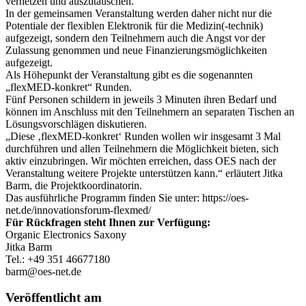
vernetzen und auszutauschen.
In der gemeinsamen Veranstaltung werden daher nicht nur die
Potentiale der flexiblen Elektronik für die Medizin(-technik)
aufgezeigt, sondern den Teilnehmern auch die Angst vor der
Zulassung genommen und neue Finanzierungsmöglichkeiten
aufgezeigt.
Als Höhepunkt der Veranstaltung gibt es die sogenannten
„flexMED-konkret“ Runden.
Fünf Personen schildern in jeweils 3 Minuten ihren Bedarf und
können im Anschluss mit den Teilnehmern an separaten Tischen an
Lösungsvorschlägen diskutieren.
„Diese ‚flexMED-konkret‘ Runden wollen wir insgesamt 3 Mal
durchführen und allen Teilnehmern die Möglichkeit bieten, sich
aktiv einzubringen. Wir möchten erreichen, dass OES nach der
Veranstaltung weitere Projekte unterstützen kann.“ erläutert Jitka
Barm, die Projektkoordinatorin.
Das ausführliche Programm finden Sie unter: https://oes-
net.de/innovationsforum-flexmed/
Für Rückfragen steht Ihnen zur Verfügung:
Organic Electronics Saxony
Jitka Barm
Tel.: +49 351 46677180
barm@oes-net.de
Veröffentlicht am