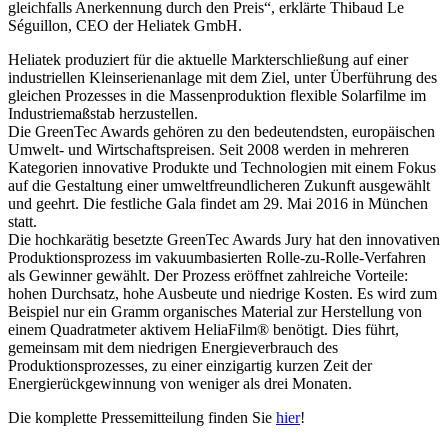
gleichfalls Anerkennung durch den Preis“, erklärte Thibaud Le
Séguillon, CEO der Heliatek GmbH.
Heliatek produziert für die aktuelle Markterschließung auf einer
industriellen Kleinserienanlage mit dem Ziel, unter Überführung des
gleichen Prozesses in die Massenproduktion flexible Solarfilme im
Industriemaßstab herzustellen.
Die GreenTec Awards gehören zu den bedeutendsten, europäischen
Umwelt- und Wirtschaftspreisen. Seit 2008 werden in mehreren
Kategorien innovative Produkte und Technologien mit einem Fokus
auf die Gestaltung einer umweltfreundlicheren Zukunft ausgewählt
und geehrt. Die festliche Gala findet am 29. Mai 2016 in München
statt.
Die hochkarätig besetzte GreenTec Awards Jury hat den innovativen
Produktionsprozess im vakuumbasierten Rolle-zu-Rolle-Verfahren
als Gewinner gewählt. Der Prozess eröffnet zahlreiche Vorteile:
hohen Durchsatz, hohe Ausbeute und niedrige Kosten. Es wird zum
Beispiel nur ein Gramm organisches Material zur Herstellung von
einem Quadratmeter aktivem HeliaFilm® benötigt. Dies führt,
gemeinsam mit dem niedrigen Energieverbrauch des
Produktionsprozesses, zu einer einzigartig kurzen Zeit der
Energierückgewinnung von weniger als drei Monaten.
Die komplette Pressemitteilung finden Sie
hier
!