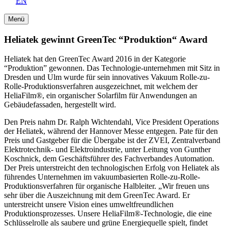
EN
Menü
Heliatek gewinnt GreenTec “Produktion“ Award
Heliatek hat den GreenTec Award 2016 in der Kategorie
“Produktion” gewonnen. Das Technologie-unternehmen mit Sitz in
Dresden und Ulm wurde für sein innovatives Vakuum Rolle-zu-
Rolle-Produktionsverfahren ausgezeichnet, mit welchem der
HeliaFilm®, ein organischer Solarfilm für Anwendungen an
Gebäudefassaden, hergestellt wird.
Den Preis nahm Dr. Ralph Wichtendahl, Vice President Operations
der Heliatek, während der Hannover Messe entgegen. Pate für den
Preis und Gastgeber für die Übergabe ist der ZVEI, Zentralverband
Elektrotechnik- und Elektroindustrie, unter Leitung von Gunther
Koschnick, dem Geschäftsführer des Fachverbandes Automation.
Der Preis unterstreicht den technologischen Erfolg von Heliatek als
führendes Unternehmen im vakuumbasierten Rolle-zu-Rolle-
Produktionsverfahren für organische Halbleiter. „Wir freuen uns
sehr über die Auszeichnung mit dem GreenTec Award. Er
unterstreicht unsere Vision eines umweltfreundlichen
Produktionsprozesses. Unsere HeliaFilm®-Technologie, die eine
Schlüsselrolle als saubere und grüne Energiequelle spielt, findet