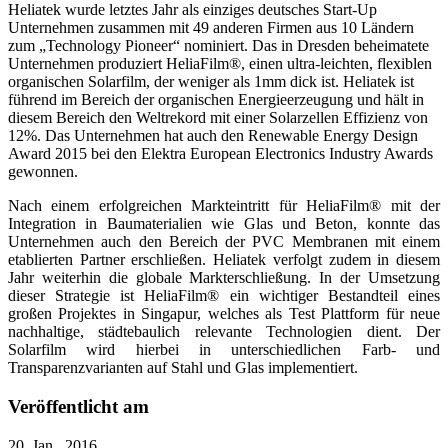
Heliatek wurde letztes Jahr als einziges deutsches Start-Up
Unternehmen zusammen mit 49 anderen Firmen aus 10 Ländern
zum „Technology Pioneer“ nominiert. Das in Dresden beheimatete
Unternehmen produziert HeliaFilm®, einen ultra-leichten, flexiblen
organischen Solarfilm, der weniger als 1mm dick ist. Heliatek ist
führend im Bereich der organischen Energieerzeugung und hält in
diesem Bereich den Weltrekord mit einer Solarzellen Effizienz von
12%. Das Unternehmen hat auch den Renewable Energy Design
Award 2015 bei den Elektra European Electronics Industry Awards
gewonnen.
Nach einem erfolgreichen Markteintritt für HeliaFilm® mit der
Integration in Baumaterialien wie Glas und Beton, konnte das
Unternehmen auch den Bereich der PVC Membranen mit einem
etablierten Partner erschließen. Heliatek verfolgt zudem in diesem
Jahr weiterhin die globale Markterschließung. In der Umsetzung
dieser Strategie ist HeliaFilm® ein wichtiger Bestandteil eines
großen Projektes in Singapur, welches als Test Plattform für neue
nachhaltige, städtebaulich relevante Technologien dient. Der
Solarfilm wird hierbei in unterschiedlichen Farb- und
Transparenzvarianten auf Stahl und Glas implementiert.
Veröffentlicht am
20. Jan.. 2016