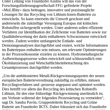
Unter Leitung von Fraunhofer Austria will das von der
Forschungsförderungsgesellschaft FFG geförderte Projekt
»MoLIBity« dazu beitragen, innovative und praxistaugliche
Lösungen für das Recycling von Lithium-Ionen-Batterien zu
entwickeln. So kann einerseits die Umwelt geschont und
andererseits die zukünftige Versorgung Europas mit kritischen
Rohstoffen sichergestellt werden. Unter anderem sollen effiziente
Verfahren zur Identifikation der Zellchemie von Batterien sowie zur
Qualitätsbewertung der darin enthaltenen Schwarzmasse entwickelt
werden. Zudem werden umfangreiche Entlade- und
Demontageanalysen durchgeführt und eruiert, welche Informationen
im Batteriepass enthalten sein müssen, um relevante Optimierungen
in der Prozessökonomie erzielen zu können. Hydrometallurgische
Aufbereitungsprozesse sollen entwickelt und schlussendlich eine
Ökobilanzierung und Wirtschaftlichkeitsbetrachtung des
Gesamtprozesses durchgeführt werden.
„Um die ambitionierten Metall-Rückgewinnungsquoten der neuen
europäischen Batterieverordnung zukünftig zu erfüllen, müssen
Recyclingverfahren und -prozesse angepasst und optimiert werden.
Dies betrifft vor allem das Recycling des kritischen Rohstoffs
Lithium, für den eine frühzeitige Rückgewinnung unerlässlich ist,
um Verluste während der folgenden Prozessierung zu vermeiden“,
sagt Dr. Sandra Pavón, Gruppenleiterin Recycling und Grüne
Batterie am Fraunhofer IKTS. Daher fokussiert sich das Fraunhofer