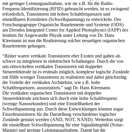
mit geringer Leistungsaufnahme, wie sie z.B. für die Radio-
Frequenz-Identifizierung (RFID) gebraucht werden, ist es zwingend
erforderlich, Transistoren mit hohen Schaltfrequenzen und
einstellbaren Kennlinien (Schwellspannung) zu entwickeln. Der
Forschungsgruppe Organische Bauelemente und Systeme (ODS)
am Dresden Integrated Center for Applied Photophysics (IAPP) des
Instituts für Angewandte Physik unter Leitung von Dr. Hans
Kleemann ist nun die Realisierung solcher neuartigen organischen
Bauelemente gelungen.
“Bisher waren vertikale Transistoren eher Exoten und galten als
schwer zu integrieren in elektrischen Schaltungen. Durch die von
uns entwickelten vertikalen Transistoren mit doppelter
Steuerelektrode ist es erstmals möglich, komplexe logische Zustände
mit Hilfe weniger Transistoren zu realisieren und dabei gleichzeitig
die Vorteile der vertikalen Architektur, wie z.B. hohe
Schaltfrequenzen, auszunutzen,” sagt Dr. Hans Kleemann.
Die vertikalen organischen Transistoren mit doppelter
Steuerelektrode zeichnen sich durch eine hohe Schaltfrequenz
(wenige Nanosekunden) und eine Einstellbarkeit der
Schwellspannung aus. Durch diese Entwicklungen können sogar
Einzeltransistoren für die Darstellung verschiedener logischer
Zustände genutzt werden (AND, NOT, NAND). Weiterhin sorgt
die einstellbare Schwellspannung für eine Signalintegrität (Noise-
Margin) und geringe Leistungsaufnahme. Damit hat die