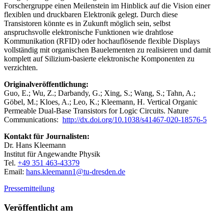
Forschergruppe einen Meilenstein im Hinblick auf die Vision einer
flexiblen und druckbaren Elektronik gelegt. Durch diese
Transistoren könnte es in Zukunft möglich sein, selbst
anspruchsvolle elektronische Funktionen wie drahtlose
Kommunikation (RFID) oder hochauflösende flexible Displays
vollständig mit organischen Bauelementen zu realisieren und damit
komplett auf Silizium-basierte elektronische Komponenten zu
verzichten.
Originalveröffentlichung:
Guo, E.; Wu, Z.; Darbandy, G.; Xing, S.; Wang, S.; Tahn, A.;
Göbel, M.; Kloes, A.; Leo, K.; Kleemann, H. Vertical Organic
Permeable Dual-Base Transistors for Logic Circuits. Nature
Communications:
http://dx.doi.org/10.1038/s41467-020-18576-5
Kontakt für Journalisten:
Dr. Hans Kleemann
Institut für Angewandte Physik
Tel.
+49 351 463-43379
Email:
hans.kleemann1@​tu-dresden.de
Pressemitteilung
Veröffentlicht am