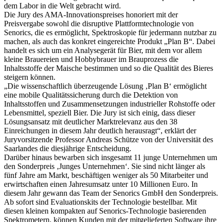
dem Labor in die Welt gebracht wird.
Die Jury des AMA-Innovationspreises honoriert mit der
Preisvergabe sowohl die disruptive Plattformtechnologie von
Senorics, die es ermöglicht, Spektroskopie für jedermann nutzbar zu
machen, als auch das konkret eingereichte Produkt „Plan B“. Dabei
handelt es sich um ein Analysegerät für Bier, mit dem vor allem
kleine Brauereien und Hobbybrauer im Brauprozess die
Inhaltsstoffe der Maische bestimmen und so die Qualität des Bieres
steigern können.
„Die wissenschaftlich überzeugende Lösung ‚Plan B‘ ermöglicht
eine mobile Qualitätssicherung durch die Detektion von
Inhaltsstoffen und Zusammensetzungen industrieller Rohstoffe oder
Lebensmittel, speziell Bier. Die Jury ist sich einig, dass dieser
Lösungsansatz mit deutlicher Marktrelevanz aus den 38
Einreichungen in diesem Jahr deutlich herausragt“, erklärt der
Juryvorsitzende Professor Andreas Schütze von der Universität des
Saarlandes die diesjährige Entscheidung.
Darüber hinaus bewarben sich insgesamt 11 junge Unternehmen um
den Sonderpreis ‚Junges Unternehmen‘. Sie sind nicht länger als
fünf Jahre am Markt, beschäftigen weniger als 50 Mitarbeiter und
erwirtschaften einen Jahresumsatz unter 10 Millionen Euro. In
diesem Jahr gewann das Team der Senorics GmbH den Sonderpreis.
Ab sofort sind Evaluationskits der Technologie bestellbar. Mit
diesen kleinen kompakten auf Senorics-Technologie basierenden
Spektrometern, können Kunden mit der mitgelieferten Software ihre