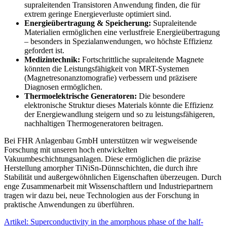
supraleitenden Transistoren Anwendung finden, die für
extrem geringe Energieverluste optimiert sind.
Energieübertragung & Speicherung:
Supraleitende
Materialien ermöglichen eine verlustfreie Energieübertragung
– besonders in Spezialanwendungen, wo höchste Effizienz
gefordert ist.
Medizintechnik:
Fortschrittliche supraleitende Magnete
könnten die Leistungsfähigkeit von MRT-Systemen
(Magnetresonanztomografie) verbessern und präzisere
Diagnosen ermöglichen.
Thermoelektrische Generatoren:
Die besondere
elektronische Struktur dieses Materials könnte die Effizienz
der Energiewandlung steigern und so zu leistungsfähigeren,
nachhaltigen Thermogeneratoren beitragen.
Bei FHR Anlagenbau GmbH unterstützen wir wegweisende
Forschung mit unseren hoch entwickelten
Vakuumbeschichtungsanlagen. Diese ermöglichen die präzise
Herstellung amorpher TiNiSn-Dünnschichten, die durch ihre
Stabilität und außergewöhnlichen Eigenschaften überzeugen. Durch
enge Zusammenarbeit mit Wissenschaftlern und Industriepartnern
tragen wir dazu bei, neue Technologien aus der Forschung in
praktische Anwendungen zu überführen.
Artikel: Superconductivity in the amorphous phase of the half-