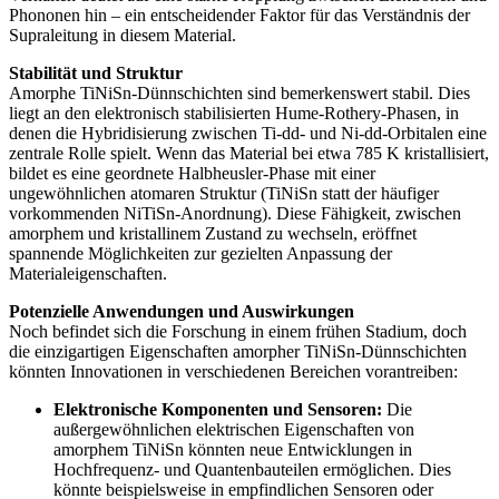
Phononen hin – ein entscheidender Faktor für das Verständnis der
Supraleitung in diesem Material.
Stabilität und Struktur
Amorphe TiNiSn-Dünnschichten sind bemerkenswert stabil. Dies
liegt an den elektronisch stabilisierten Hume-Rothery-Phasen, in
denen die Hybridisierung zwischen Ti-dd- und Ni-dd-Orbitalen eine
zentrale Rolle spielt. Wenn das Material bei etwa 785 K kristallisiert,
bildet es eine geordnete Halbheusler-Phase mit einer
ungewöhnlichen atomaren Struktur (TiNiSn statt der häufiger
vorkommenden NiTiSn-Anordnung). Diese Fähigkeit, zwischen
amorphem und kristallinem Zustand zu wechseln, eröffnet
spannende Möglichkeiten zur gezielten Anpassung der
Materialeigenschaften.
Potenzielle Anwendungen und Auswirkungen
Noch befindet sich die Forschung in einem frühen Stadium, doch
die einzigartigen Eigenschaften amorpher TiNiSn-Dünnschichten
könnten Innovationen in verschiedenen Bereichen vorantreiben:
Elektronische Komponenten und Sensoren:
Die
außergewöhnlichen elektrischen Eigenschaften von
amorphem TiNiSn könnten neue Entwicklungen in
Hochfrequenz- und Quantenbauteilen ermöglichen. Dies
könnte beispielsweise in empfindlichen Sensoren oder