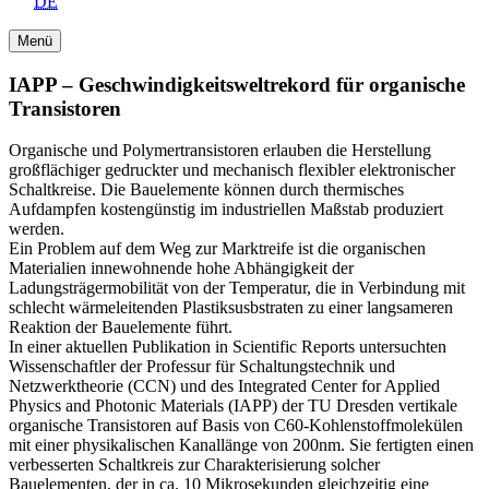
DE
Menü
IAPP – Geschwindigkeits­weltrekord für organische
Transistoren
Organische und Polymertransistoren erlauben die Herstellung
großflächiger gedruckter und mechanisch flexibler elektronischer
Schaltkreise. Die Bauelemente können durch thermisches
Aufdampfen kostengünstig im industriellen Maßstab produziert
werden.
Ein Problem auf dem Weg zur Marktreife ist die organischen
Materialien innewohnende hohe Abhängigkeit der
Ladungsträgermobilität von der Temperatur, die in Verbindung mit
schlecht wärmeleitenden Plastiksusbstraten zu einer langsameren
Reaktion der Bauelemente führt.
In einer aktuellen Publikation in Scientific Reports untersuchten
Wissenschaftler der Professur für Schaltungstechnik und
Netzwerktheorie (CCN) und des Integrated Center for Applied
Physics and Photonic Materials (IAPP) der TU Dresden vertikale
organische Transistoren auf Basis von C60-Kohlenstoffmolekülen
mit einer physikalischen Kanallänge von 200nm. Sie fertigten einen
verbesserten Schaltkreis zur Charakterisierung solcher
Bauelementen, der in ca. 10 Mikrosekunden gleichzeitig eine