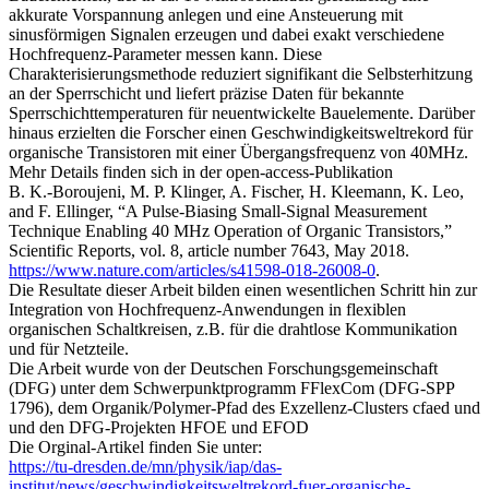
akkurate Vorspannung anlegen und eine Ansteuerung mit
sinusförmigen Signalen erzeugen und dabei exakt verschiedene
Hochfrequenz-Parameter messen kann. Diese
Charakterisierungsmethode reduziert signifikant die Selbsterhitzung
an der Sperrschicht und liefert präzise Daten für bekannte
Sperrschichttemperaturen für neuentwickelte Bauelemente. Darüber
hinaus erzielten die Forscher einen Geschwindigkeitsweltrekord für
organische Transistoren mit einer Übergangsfrequenz von 40MHz.
Mehr Details finden sich in der open-access-Publikation
B. K.-Boroujeni, M. P. Klinger, A. Fischer, H. Kleemann, K. Leo,
and F. Ellinger, “A Pulse-Biasing Small-Signal Measurement
Technique Enabling 40 MHz Operation of Organic Transistors,”
Scientific Reports, vol. 8, article number 7643, May 2018.
https://www.nature.com/articles/s41598-018-26008-0
.
Die Resultate dieser Arbeit bilden einen wesentlichen Schritt hin zur
Integration von Hochfrequenz-Anwendungen in flexiblen
organischen Schaltkreisen, z.B. für die drahtlose Kommunikation
und für Netzteile.
Die Arbeit wurde von der Deutschen Forschungsgemeinschaft
(DFG) unter dem Schwerpunktprogramm FFlexCom (DFG-SPP
1796), dem Organik/Polymer-Pfad des Exzellenz-Clusters cfaed und
und den DFG-Projekten HFOE und EFOD
Die Orginal-Artikel finden Sie unter:
https://tu-dresden.de/mn/physik/iap/das-
institut/news/geschwindigkeitsweltrekord-fuer-organische-