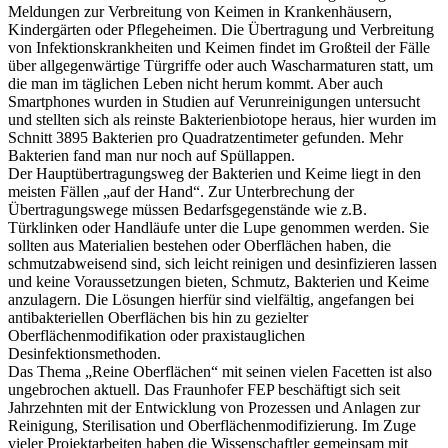
Meldungen zur Verbreitung von Keimen in Krankenhäusern,
Kindergärten oder Pflegeheimen. Die Übertragung und Verbreitung
von Infektionskrankheiten und Keimen findet im Großteil der Fälle
über allgegenwärtige Türgriffe oder auch Wascharmaturen statt, um
die man im täglichen Leben nicht herum kommt. Aber auch
Smartphones wurden in Studien auf Verunreinigungen untersucht
und stellten sich als reinste Bakterienbiotope heraus, hier wurden im
Schnitt 3895 Bakterien pro Quadratzentimeter gefunden. Mehr
Bakterien fand man nur noch auf Spüllappen.
Der Hauptübertragungsweg der Bakterien und Keime liegt in den
meisten Fällen „auf der Hand“. Zur Unterbrechung der
Übertragungswege müssen Bedarfsgegenstände wie z.B.
Türklinken oder Handläufe unter die Lupe genommen werden. Sie
sollten aus Materialien bestehen oder Oberflächen haben, die
schmutzabweisend sind, sich leicht reinigen und desinfizieren lassen
und keine Voraussetzungen bieten, Schmutz, Bakterien und Keime
anzulagern. Die Lösungen hierfür sind vielfältig, angefangen bei
antibakteriellen Oberflächen bis hin zu gezielter
Oberflächenmodifikation oder praxistauglichen
Desinfektionsmethoden.
Das Thema „Reine Oberflächen“ mit seinen vielen Facetten ist also
ungebrochen aktuell. Das Fraunhofer FEP beschäftigt sich seit
Jahrzehnten mit der Entwicklung von Prozessen und Anlagen zur
Reinigung, Sterilisation und Oberflächenmodifizierung. Im Zuge
vieler Projektarbeiten haben die Wissenschaftler gemeinsam mit