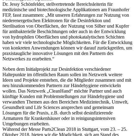
Dr. Jessy Schönfelder, stellvertretende Bereichsleiterin für
medizinische und biotechnologische Applikationen am Fraunhofer
FEP, fasst zusammen: „Mit unseren Erfahrungen zur Nutzung von
niederenergetischen Elektronen für die Desinfektion und
Sterilisation von Oberflächen, der Nutzung von Silber und Kupfer
für antibakterielle Beschichtungen oder auch in der Entwicklung
von hydrophilen Oberflächen und photokatalytischen Schichten
haben wir viele technologische Möglichkeiten. Für die Entwicklung
von konkreten Anwendungen können wir darauf zurückgreifen, um
praxistaugliche innovative Lösungen mit den Partnern des
Netzwerkes zu erarbeiten.“
Neben dem Initialprojekt zur Desinfektion verschiedener
Haltepunkte im öffentlichen Raum sollen im Netzwerk weitere
Ideen und Projekte entstehen, die die Mitglieder zusammen und mit
neu hinzukommenden Partnern zur Händehygiene entwickeln
wollen. Das Netzwerk „CleanHand“ möchte Partner und auch
künftige Kunden mit Problemstellungen zur Händehygiene und
verwandten Themen aus den Bereichen Medizintechnik, Umwelt,
Gesundheit und Life Sciences ansprechen und gemeinsam
Lösungen für die Praxis, z.B. durch selbst desinfizierende
Armaturen für Krankenhäuser oder in reinigungsintensiven
Umgebungen erarbeiten.
Während der Messe Parts2Clean 2018 in Stuttgart, vom 23. – 25.
Oktober 2018, bieten wir die Möglichkeit, sich am Stand des