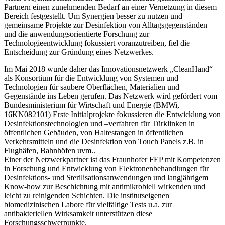
Partnern einen zunehmenden Bedarf an einer Vernetzung in diesem
Bereich festgestellt. Um Synergien besser zu nutzen und
gemeinsame Projekte zur Desinfektion von Alltagsgegenständen
und die anwendungsorientierte Forschung zur
Technologieentwicklung fokussiert voranzutreiben, fiel die
Entscheidung zur Gründung eines Netzwerkes.
Im Mai 2018 wurde daher das Innovationsnetzwerk „CleanHand“
als Konsortium für die Entwicklung von Systemen und
Technologien für saubere Oberflächen, Materialien und
Gegenstände ins Leben gerufen. Das Netzwerk wird gefördert vom
Bundesministerium für Wirtschaft und Energie (BMWi,
16KN082101) Erste Initialprojekte fokussieren die Entwicklung von
Desinfektionstechnologien und –verfahren für Türklinken in
öffentlichen Gebäuden, von Haltestangen in öffentlichen
Verkehrsmitteln und die Desinfektion von Touch Panels z.B. in
Flughäfen, Bahnhöfen uvm..
Einer der Netzwerkpartner ist das Fraunhofer FEP mit Kompetenzen
in Forschung und Entwicklung von Elektronenbehandlungen für
Desinfektions- und Sterilisationsanwendungen und langjährigem
Know-how zur Beschichtung mit antimikrobiell wirkenden und
leicht zu reinigenden Schichten. Die institutseigenen
biomedizinischen Labore für vielfältige Tests u.a. zur
antibakteriellen Wirksamkeit unterstützen diese
Forschungsschwerpunkte.