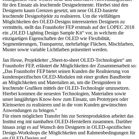
für den Einsatz als leuchtende Designelemente. Hierbei sind den
Designern kaum Grenzen gesetzt, um neue OLED-basierte
leuchtende Designobjekte zu realisieren. Um die vielfältigen
Möglichkeiten des OLED-Designs interessierten Designern zu
vermitteln, stellt das Fraunhofer FEP erstmals auf der LOPEC 2018
ein „OLED Lighting Design Sample Kit“ vor, in welchem die
einzigartigen Eigenschaften der OLED wie Flexibilität,
Segmentierungen, Transparenz, mehrfarbige Flächen, Mischfarben,
Muster sowie variable Lichtfarben präsentiert werden.
Jan Hesse, Projektleiter „Sheet-to-sheet OLED-Technologien“ am
Fraunhofer FEP, erläutert die Möglichkeiten der Zusammenarbeit so:
„Das Fraunhofer FEP bietet seinen Kunden die Realisierung von
kundenspezifischen OLED-Modulen mit einer großen Bandbreite
an Möglichkeiten und Materialien an, um die Designideen in
leuchtende Grafiken mittels der OLED-Technologie umzusetzen.
Hierbei kommen die neuesten Technologien, Materialien sowie
unser langjähriges Know-how zum Einsatz, um Prototypen oder
Kleinserien zu realisieren und in die vom Kunden gewünschten
Anwendungen zu bringen.“
Für einen möglichen Transfer hin zur Serienproduktion arbeitet das
Institut eng mit namhaften OLED-Herstellern zusammen. Darüber
hinaus zeigt es auf Wunsch den Designern in OLED-spezifischen
Design-Workshops die Möglichkeiten und Rahmenbedingungen für
ein OLED-Design auf.