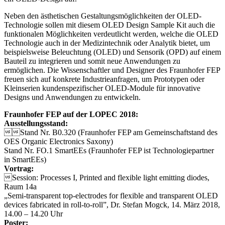
Neben den ästhetischen Gestaltungsmöglichkeiten der OLED-
Technologie sollen mit diesem OLED Design Sample Kit auch die
funktionalen Möglichkeiten verdeutlicht werden, welche die OLED
Technologie auch in der Medizintechnik oder Analytik bietet, um
beispielsweise Beleuchtung (OLED) und Sensorik (OPD) auf einem
Bauteil zu integrieren und somit neue Anwendungen zu
ermöglichen. Die Wissenschaftler und Designer des Fraunhofer FEP
freuen sich auf konkrete Industrieanfragen, um Prototypen oder
Kleinserien kundenspezifischer OLED-Module für innovative
Designs und Anwendungen zu entwickeln.
Fraunhofer FEP auf der LOPEC 2018:
Ausstellungsstand:
Stand Nr. B0.320 (Fraunhofer FEP am Gemeinschaftstand des
OES Organic Electronics Saxony)
Stand Nr. FO.1 SmartEEs (Fraunhofer FEP ist Technologiepartner
in SmartEEs)
Vortrag:
Session: Processes I, Printed and flexible light emitting diodes,
Raum 14a
„Semi-transparent top-electrodes for flexible and transparent OLED
devices fabricated in roll-to-roll”, Dr. Stefan Mogck, 14. März 2018,
14.00 – 14.20 Uhr
Poster: