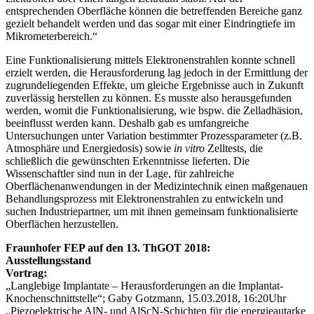
entsprechenden Oberfläche können die betreffenden Bereiche ganz
gezielt behandelt werden und das sogar mit einer Eindringtiefe im
Mikrometerbereich.“
Eine Funktionalisierung mittels Elektronenstrahlen konnte schnell
erzielt werden, die Herausforderung lag jedoch in der Ermittlung der
zugrundeliegenden Effekte, um gleiche Ergebnisse auch in Zukunft
zuverlässig herstellen zu können. Es musste also herausgefunden
werden, womit die Funktionalisierung, wie bspw. die Zelladhäsion,
beeinflusst werden kann. Deshalb gab es umfangreiche
Untersuchungen unter Variation bestimmter Prozessparameter (z.B.
Atmosphäre und Energiedosis) sowie
in vitro
Zelltests, die
schließlich die gewünschten Erkenntnisse lieferten. Die
Wissenschaftler sind nun in der Lage, für zahlreiche
Oberflächenanwendungen in der Medizintechnik einen maßgenauen
Behandlungsprozess mit Elektronenstrahlen zu entwickeln und
suchen Industriepartner, um mit ihnen gemeinsam funktionalisierte
Oberflächen herzustellen.
Fraunhofer FEP auf den 13. ThGOT 2018:
Ausstellungsstand
Vortrag:
„Langlebige Implantate – Herausforderungen an die Implantat-
Knochenschnittstelle“; Gaby Gotzmann, 15.03.2018, 16:20Uhr
„Piezoelektrische AlN- und AlScN-Schichten für die energieautarke