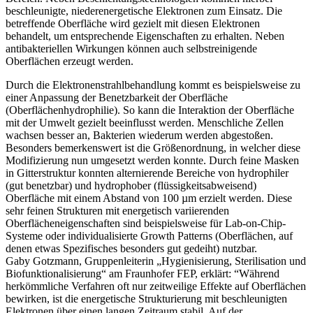
beschleunigte, niederenergetische Elektronen zum Einsatz. Die
betreffende Oberfläche wird gezielt mit diesen Elektronen
behandelt, um entsprechende Eigenschaften zu erhalten. Neben
antibakteriellen Wirkungen können auch selbstreinigende
Oberflächen erzeugt werden.
Durch die Elektronenstrahlbehandlung kommt es beispielsweise zu
einer Anpassung der Benetzbarkeit der Oberfläche
(Oberflächenhydrophilie). So kann die Interaktion der Oberfläche
mit der Umwelt gezielt beeinflusst werden. Menschliche Zellen
wachsen besser an, Bakterien wiederum werden abgestoßen.
Besonders bemerkenswert ist die Größenordnung, in welcher diese
Modifizierung nun umgesetzt werden konnte. Durch feine Masken
in Gitterstruktur konnten alternierende Bereiche von hydrophiler
(gut benetzbar) und hydrophober (flüssigkeitsabweisend)
Oberfläche mit einem Abstand von 100 µm erzielt werden. Diese
sehr feinen Strukturen mit energetisch variierenden
Oberflächeneigenschaften sind beispielsweise für Lab-on-Chip-
Systeme oder individualisierte Growth Patterns (Oberflächen, auf
denen etwas Spezifisches besonders gut gedeiht) nutzbar.
Gaby Gotzmann, Gruppenleiterin „Hygienisierung, Sterilisation und
Biofunktionalisierung“ am Fraunhofer FEP, erklärt: “Während
herkömmliche Verfahren oft nur zeitweilige Effekte auf Oberflächen
bewirken, ist die energetische Strukturierung mit beschleunigten
Elektronen über einen langen Zeitraum stabil. Auf der