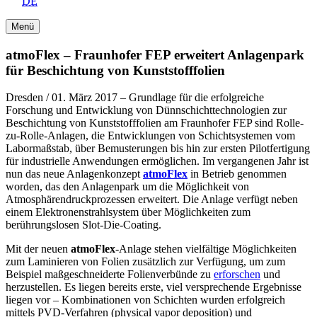
DE
Menü
atmoFlex – Fraunhofer FEP erweitert Anlagenpark
für Beschichtung von Kunststofffolien
Dresden / 01. März 2017 – Grundlage für die erfolgreiche
Forschung und Entwicklung von Dünnschichttechnologien zur
Beschichtung von Kunststofffolien am Fraunhofer FEP sind Rolle-
zu-Rolle-Anlagen, die Entwicklungen von Schichtsystemen vom
Labormaßstab, über Bemusterungen bis hin zur ersten Pilotfertigung
für industrielle Anwendungen ermöglichen. Im vergangenen Jahr ist
nun das neue Anlagenkonzept
atmoFlex
in Betrieb genommen
worden, das den Anlagenpark um die Möglichkeit von
Atmosphärendruckprozessen erweitert. Die Anlage verfügt neben
einem Elektronenstrahlsystem über Möglichkeiten zum
berührungslosen Slot-Die-Coating.
Mit der neuen
atmoFlex
-Anlage stehen vielfältige Möglichkeiten
zum Laminieren von Folien zusätzlich zur Verfügung, um zum
Beispiel maßgeschneiderte Folienverbünde zu
erforschen
und
herzustellen. Es liegen bereits erste, viel versprechende Ergebnisse
liegen vor – Kombinationen von Schichten wurden erfolgreich
mittels PVD-Verfahren (physical vapor deposition) und