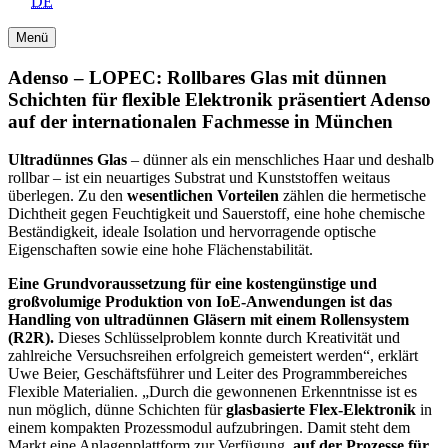
DE
Menü
Adenso – LOPEC: Rollbares Glas mit dünnen
Schichten für flexible Elektronik präsentiert Adenso
auf der internationalen Fachmesse in München
Ultradünnes Glas
– dünner als ein menschliches Haar und deshalb
rollbar – ist ein neuartiges Substrat und Kunststoffen weitaus
überlegen. Zu den
wesentlichen Vorteilen
zählen die hermetische
Dichtheit gegen Feuchtigkeit und Sauerstoff, eine hohe chemische
Beständigkeit, ideale Isolation und hervorragende optische
Eigenschaften sowie eine hohe Flächenstabilität.
Eine Grundvoraussetzung für eine kostengünstige und
großvolumige Produktion von IoE-Anwendungen ist das
Handling von ultradünnen Gläsern mit einem Rollensystem
(R2R).
Dieses Schlüsselproblem konnte durch Kreativität und
zahlreiche Versuchsreihen erfolgreich gemeistert werden“, erklärt
Uwe Beier, Geschäftsführer und Leiter des Programmbereiches
Flexible Materialien. „Durch die gewonnenen Erkenntnisse ist es
nun möglich, dünne Schichten für
glasbasierte Flex-Elektronik
in
einem kompakten Prozessmodul aufzubringen. Damit steht dem
Markt eine Anlagenplattform zur Verfügung,
auf der Prozesse für