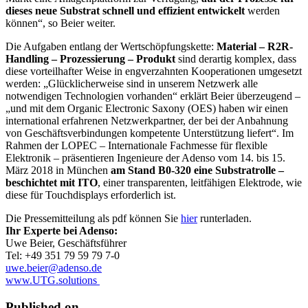
dieses neue Substrat schnell und effizient entwickelt
werden
können“, so Beier weiter.
Die Aufgaben entlang der Wertschöpfungskette:
Material – R2R-
Handling – Prozessierung – Produkt
sind derartig komplex, dass
diese vorteilhafter Weise in engverzahnten Kooperationen umgesetzt
werden: „Glücklicherweise sind in unserem Netzwerk alle
notwendigen Technologien vorhanden“ erklärt Beier überzeugend –
„und mit dem Organic Electronic Saxony (OES) haben wir einen
international erfahrenen Netzwerkpartner, der bei der Anbahnung
von Geschäftsverbindungen kompetente Unterstützung liefert“. Im
Rahmen der LOPEC – Internationale Fachmesse für flexible
Elektronik – präsentieren Ingenieure der Adenso vom 14. bis 15.
März 2018 in München
am Stand B0-320 eine Substratrolle –
beschichtet mit ITO
, einer transparenten, leitfähigen Elektrode, wie
diese für Touchdisplays erforderlich ist.
Die Pressemitteilung als pdf können Sie
hier
runterladen.
Ihr Experte bei Adenso:
Uwe Beier, Geschäftsführer
Tel: +49 351 79 59 79 7-0
uwe.beier@adenso.de
www.UTG.solutions
Published on